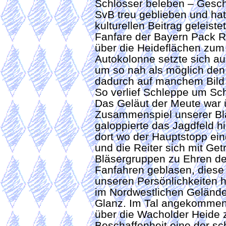
Schlösser beleben – Geschi
SvB treu geblieben und hat
kulturellen Beitrag geleis
Fanfare der Bayern Pack R
über die Heideflächen zum 
Autokolonne setzte sich a
um so nah als möglich den
dadurch auf manchem Bild d
So verlief Schleppe um Sc
Das Geläut der Meute war 
Zusammenspiel unserer Blä
galoppierte das Jagdfeld h
dort wo der Hauptstopp ei
und die Reiter sich mit Ge
Bläsergruppen zu Ehren de
Fanfahren geblasen, dies
unseren Persönlichkeiten
im Nordwestlichen Gelände 
Glanz. Im Tal angekommen 
über die Wacholder Heide zu
Beschaffenheit eine der s