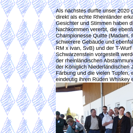
Als nächstes durfte unser 2020
direkt als echte Rheinländer erk
Gesichter und Stimmen haben d
Nachkommen vererbt, die ebenfal
Championesse Quitte (Madam, RM
schwerere Gebäude und ebenfalls
RM x Ivan, SvB) und der T-Wurf
Schwarzenstein vorgestellt wer
der rheinländischen Abstammung
der Königlich Niederländischen 
Färbung und die vielen Tupfen
eindeutig ihren Rüden Whiskey 