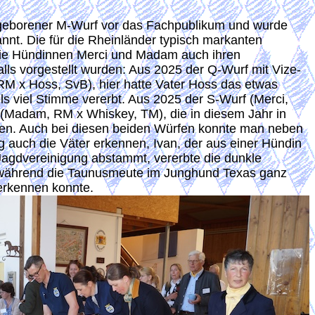
 geborener M-Wurf vor das Fachpublikum und wurde
annt. Die für die Rheinländer typisch markanten
ie Hündinnen Merci und Madam auch ihren
ls vorgestellt wurden: Aus 2025 der Q-Wurf mit Vize-
 x Hoss, SvB), hier hatte Vater Hoss das etwas
 viel Stimme vererbt. Aus 2025 der S-Wurf (Merci,
 (Madam, RM x Whiskey, TM), die in diesem Jahr in
den. Auch bei diesen beiden Würfen konnte man neben
 auch die Väter erkennen, Ivan, der aus einer Hündin
Jagdvereinigung abstammt, vererbte die dunkle
, während die Taunusmeute im Junghund Texas ganz
erkennen konnte.