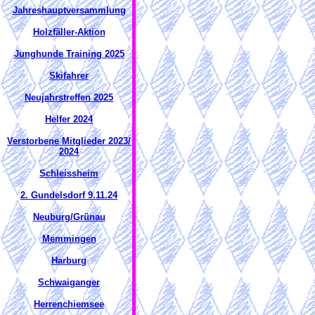
Jahreshauptversammlung
Holzfäller-Aktion
Junghunde Training 2025
Skifahrer
Neujahrstreffen 2025
Helfer 2024
Verstorbene Mitglieder 2023/
2024
Schleissheim
2. Gundelsdorf 9.11.24
Neuburg/Grünau
Memmingen
Harburg
Schwaiganger
Herrenchiemsee