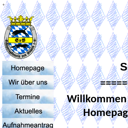
+
S
=====
Willkommen b
Homepage 