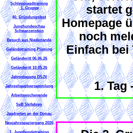
Schleppjagdtraining
startet 
1. Gruppe
40. Gründungsfest
Homepage üb
Junghundeschau
Schwarzenstein
noch mel
Besuch aus Niederlande
Einfach bei
Geländetraining Pliening
Geländeritt 06.06.26
Geländeritt 10.05,26
Jahrestagung DSJV
1. Tag
Jahreshauptversammlung
Arbeitswochenende
SvB Skifahren
Jagdreiten an der Donau
Neujahrsspaziergang 2026
1. Junghundetraining