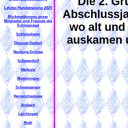
Die 2. Gr
Letztes Hundetraining 2025
Abschlussja
Rückmeldungen unser
Mitglieder und Freunde der
wo alt und
Schleppjagd
Schleissheim
auskamen u
Diessen-Seehof
Neuburg-Grünau
Schwandorf
Harburg
Memmingen
Schwaiganger
Herrenchiemsee
Aichach
Laichingen
Roth