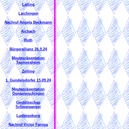
Lalling
Laichingen
Nachruf Angela Beckmann
Aichach
Roth
Bürgerallianz 26.9.24
Meutepräsentation
Tagmersheim
Zolling
1. Gundelsdorfer 15.09.24
Meutepräsentation
Donauseschingen
Gestütsschau
Schwaiganger
Ludwigsburg
Nachruf Victor Faroga