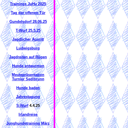
Trainings JuHu 2025
Tag der offenen Tür
Gundelsdorf 28.06.25
T-Wurf 25.5.25
Jagdlicher Ausritt
Ludwigsburg
Jagdreiten auf Rügen
Hunde entwurmen
Meutepräsentation
Turnier Sedlbrunn
Hunde baden
Jahrestagung
S-Wurf
4.4.25
Irlandreise
Junghundetraining März